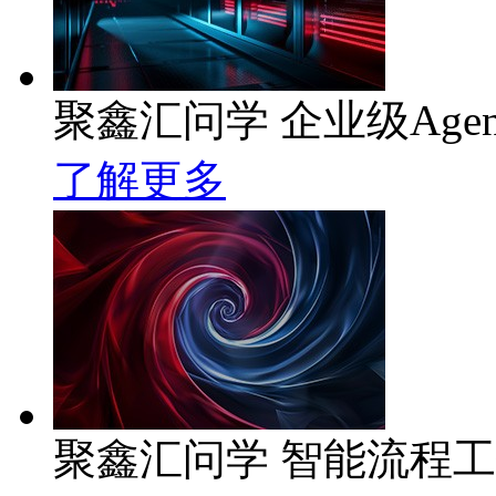
聚鑫汇问学 企业级Age
了解更多
聚鑫汇问学 智能流程