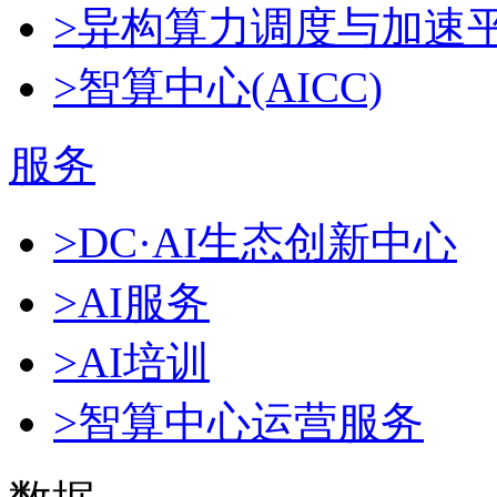
>异构算力调度与加速
>智算中心(AICC)
服务
>DC·AI生态创新中心
>AI服务
>AI培训
>智算中心运营服务