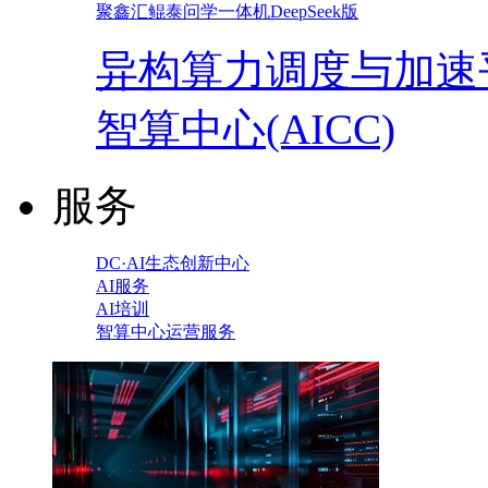
聚鑫汇鲲泰问学一体机DeepSeek版
异构算力调度与加速
智算中心(AICC)
服务
DC·AI生态创新中心
AI服务
AI培训
智算中心运营服务