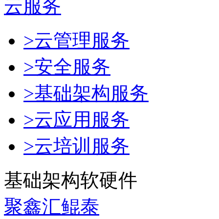
云服务
>云管理服务
>安全服务
>基础架构服务
>云应用服务
>云培训服务
基础架构软硬件
聚鑫汇鲲泰