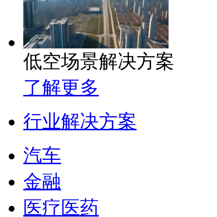
低空场景解决方案
了解更多
行业解决方案
汽车
金融
医疗医药