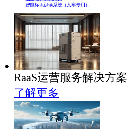
智能标识识读系统（叉车专用）
RaaS运营服务解决方案
了解更多