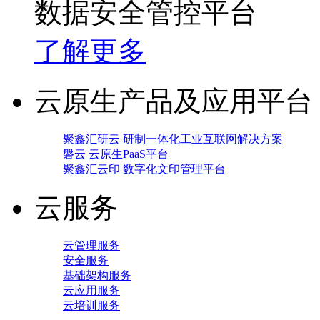
数据安全管控平台
了解更多
云原生产品及应用平台
聚鑫汇研云 研制一体化工业互联网解决方案
磐云 云原生PaaS平台
聚鑫汇云印 数字化文印管理平台
云服务
云管理服务
安全服务
基础架构服务
云应用服务
云培训服务