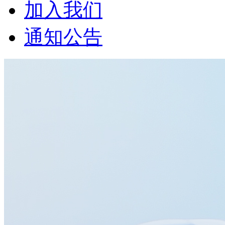
加入我们
通知公告