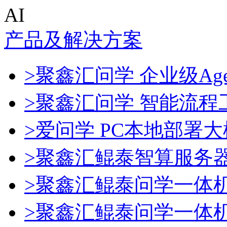
AI
产品及解决方案
>聚鑫汇问学 企业级Age
>聚鑫汇问学 智能流程
>爱问学 PC本地部署
>聚鑫汇鲲泰智算服务
>聚鑫汇鲲泰问学一体
>聚鑫汇鲲泰问学一体机De